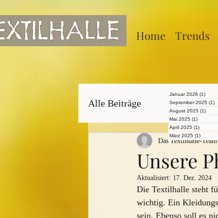
Home
Trends
Januar 2026
(1)
1 Bei
Alle Beiträge
September 2025
(1)
1
August 2025
(1)
1 Bei
Mai 2025
(1)
1 Beitrag
April 2025
(1)
1 Beitra
März 2025
(1)
1 Beitr
Das Textilhalle-Team
Unsere P
Aktualisiert:
17. Dez. 2024
Die Textilhalle steht 
wichtig. Ein Kleidungs
sein. Ebenso soll es ni