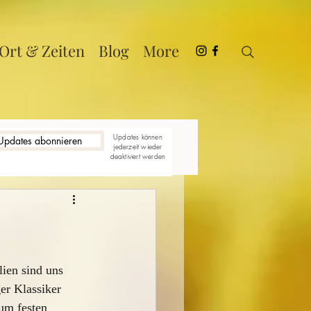
Ort & Zeiten
Blog
More
Updates können
Updates abonnieren
jederzeit wieder
deaktiviert werden
ien sind uns 
er Klassiker 
zum festen 