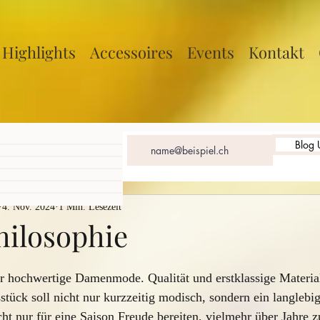
Highlights
Accessoires
Events
Kontakt
trag
Blog 
 Beitrag
trag
g
ag
4. Nov. 2024
1 Min. Lesezeit
hilosophie
für hochwertige Damenmode. Qualität und erstklassige Material
stück soll nicht nur kurzzeitig modisch, sondern ein langlebig
cht nur für eine Saison Freude bereiten, vielmehr über Jahre 